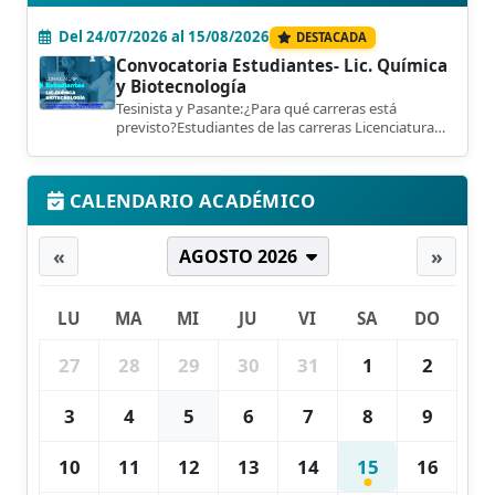
Del 24/07/2026 al 15/08/2026
DESTACADA
Convocatoria Estudiantes- Lic. Química
y Biotecnología
Tesinista y Pasante:¿Para qué carreras está
previsto?Estudiantes de las carreras Licenciaturas
en Química y...
CALENDARIO ACADÉMICO
«
»
AGOSTO 2026
LU
MA
MI
JU
VI
SA
DO
27
28
29
30
31
1
2
3
4
5
6
7
8
9
10
11
12
13
14
15
16