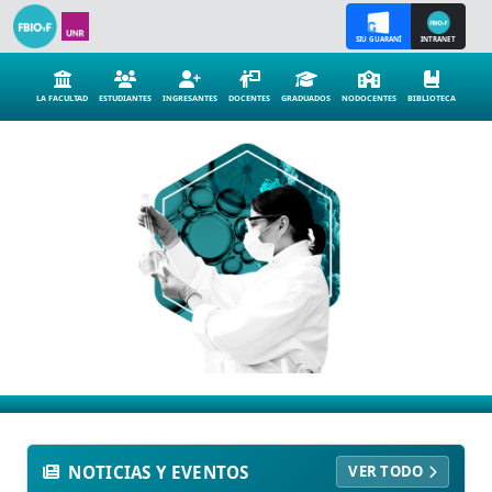
SIU GUARANÍ
INTRANET
LA FACULTAD
ESTUDIANTES
INGRESANTES
DOCENTES
GRADUADOS
NODOCENTES
BIBLIOTECA
INSTITUCIONAL
OFERTA EDUCATIVA
INVESTIGACION
SERV. A LA COMUNIDAD
NOTICIAS Y EVENTOS
VER TODO