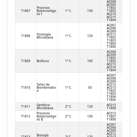
AC008
AC009
Procesos
T1802
T1807
Biotecnológic
1° C.
130
T1803
os I
AC014
AC015
T1804
AC007
AC008
AC009
Fisiología
AC012
T1808
1° C.
120
Microbiana
T1802
T1803
T1804
T1806
AC008
AC009
T1802
T1809
Biofísica
1° C.
100
T1803
AC015
AC016
T1804
AC007
AC008
AC009
Taller de
AC012
T1810
Bioinformátic
1° C.
50
AC013
a
T1802
T1803
T1804
T1806
Genética
AC013
T1811
2° C.
120
Microbiana
T1808
Procesos
AC013
T1812
Biotecnológic
2° C.
130
T1807
os II
T1808
AC007
AC008
AC009
AC012
Biología
T1813
2° C.
120
AC013