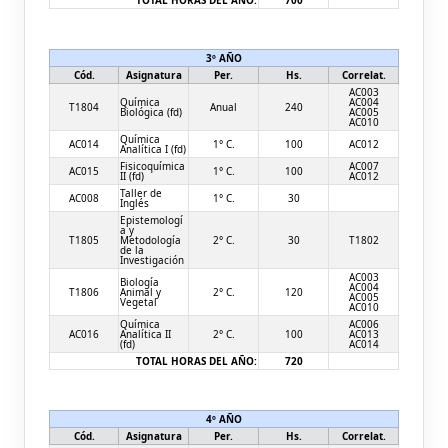
TOTAL HORAS DEL AÑO:
700
3º AÑO
Cód.
Asignatura
Per.
Hs.
Correlat.
AC003
Química
AC004
T1804
Anual
240
Biológica (fd)
AC005
AC010
Química
AC014
1° C.
100
AC012
Analítica I (fd)
Fisicoquímica
AC007
AC015
1° C.
100
II (fd)
AC012
Taller de
AC008
1° C.
30
Inglés
Epistemologí
a y
T1805
Metodología
2° C.
30
T1802
de la
Investigación
AC003
Biología
AC004
T1806
Animal y
2° C.
120
AC005
Vegetal
AC010
Química
AC006
AC016
Analítica II
2° C.
100
AC013
(fd)
AC014
TOTAL HORAS DEL AÑO:
720
4º AÑO
Cód.
Asignatura
Per.
Hs.
Correlat.