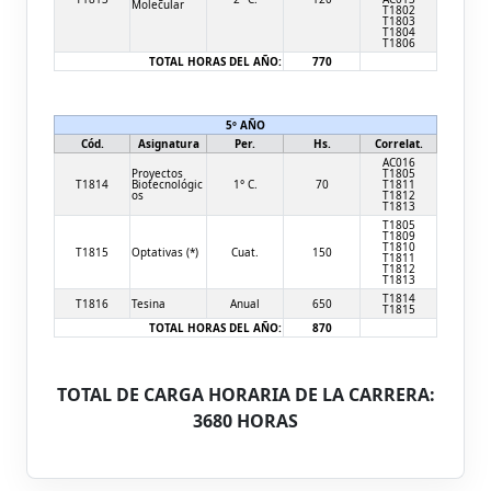
Molecular
T1802
T1803
T1804
T1806
TOTAL HORAS DEL AÑO:
770
5º AÑO
Cód.
Asignatura
Per.
Hs.
Correlat.
AC016
Proyectos
T1805
T1814
Biotecnológic
1° C.
70
T1811
os
T1812
T1813
T1805
T1809
T1810
T1815
Optativas (*)
Cuat.
150
T1811
T1812
T1813
T1814
T1816
Tesina
Anual
650
T1815
TOTAL HORAS DEL AÑO:
870
TOTAL DE CARGA HORARIA DE LA CARRERA:
3680 HORAS