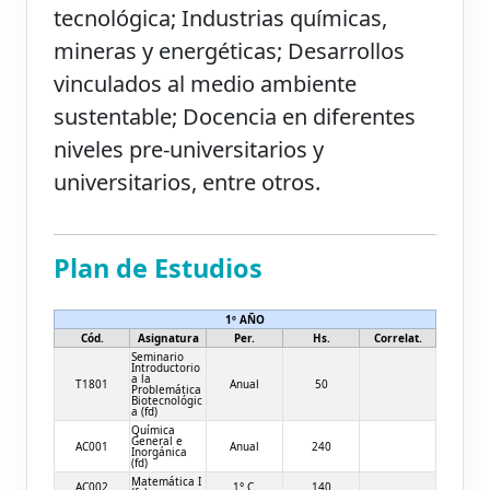
tecnológica; Industrias químicas,
mineras y energéticas; Desarrollos
vinculados al medio ambiente
sustentable; Docencia en diferentes
niveles pre-universitarios y
universitarios, entre otros.
Plan de Estudios
1º AÑO
Cód.
Asignatura
Per.
Hs.
Correlat.
Seminario
Introductorio
a la
T1801
Anual
50
Problemática
Biotecnológic
a (fd)
Química
General e
AC001
Anual
240
Inorgánica
(fd)
Matemática I
AC002
1° C.
140