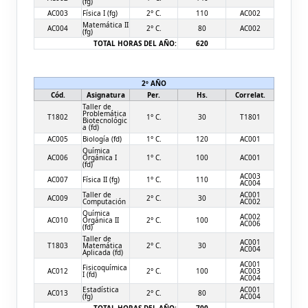
(fg)
AC003
Física I (fg)
2° C.
110
AC002
Matemática II
AC004
2° C.
80
AC002
(fg)
TOTAL HORAS DEL AÑO:
620
2º AÑO
Cód.
Asignatura
Per.
Hs.
Correlat.
Taller de
Problemática
T1802
1° C.
30
T1801
Biotecnológic
a (fd)
AC005
Biología (fd)
1° C.
120
AC001
Química
AC006
Orgánica I
1° C.
100
AC001
(fd)
AC003
AC007
Física II (fg)
1° C.
110
AC004
Taller de
AC001
AC009
2° C.
30
Computación
AC002
Química
AC002
AC010
Orgánica II
2° C.
100
AC006
(fd)
Taller de
AC001
T1803
Matemática
2° C.
30
AC004
Aplicada (fd)
AC001
Fisicoquímica
AC012
2° C.
100
AC003
I (fd)
AC004
Estadística
AC001
AC013
2° C.
80
(fg)
AC004