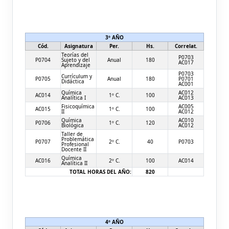
3º AÑO
Cód.
Asignatura
Per.
Hs.
Correlat.
Teorías del
P0703
P0704
Sujeto y del
Anual
180
AC017
Aprendizaje
P0703
Currículum y
P0705
Anual
180
P0701
Didáctica
AC001
Química
AC012
AC014
1º C.
100
Analítica I
AC013
Fisicoquímica
AC005
AC015
1º C.
100
II
AC012
Química
AC010
P0706
1º C.
120
Biológica
AC012
Taller de
Problemática
P0707
2º C.
40
P0703
Profesional
Docente II
Química
AC016
2º C.
100
AC014
Analítica II
TOTAL HORAS DEL AÑO:
820
4º AÑO