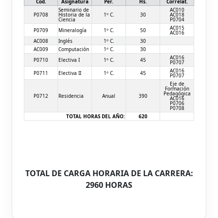
Cód.
Asignatura
Per.
Hs.
Correlat.
Seminario de
AC010
P0708
Historia de la
1º C.
30
AC018
Ciencia
P0704
AC015
P0709
Mineralogía
1º C.
50
AC016
AC008
Inglés
1º C.
30
AC009
Computación
1º C.
30
AC016
P0710
Electiva I
1º C.
45
P0707
AC016
P0711
Electiva II
1º C.
45
P0707
Eje de
Formación
Pedagógica
P0712
Residencia
Anual
390
AC016
P0706
P0708
TOTAL HORAS DEL AÑO:
620
TOTAL DE CARGA HORARIA DE LA CARRERA:
2960 HORAS