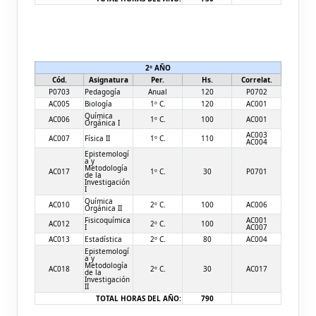
2º AÑO
Cód.
Asignatura
Per.
Hs.
Correlat.
P0703
Pedagogía
Anual
120
P0702
AC005
Biología
1º C.
120
AC001
Química
AC006
1º C.
100
AC001
Orgánica I
AC003
AC007
Física II
1º C.
110
AC004
Epistemologí
a y
Metodología
AC017
1º C.
30
P0701
de la
Investigación
I
Química
AC010
2º C.
100
AC006
Orgánica II
Fisicoquímica
AC001
AC012
2º C.
100
I
AC007
AC013
Estadística
2º C.
80
AC004
Epistemologí
a y
Metodología
AC018
2º C.
30
AC017
de la
Investigación
II
TOTAL HORAS DEL AÑO:
790