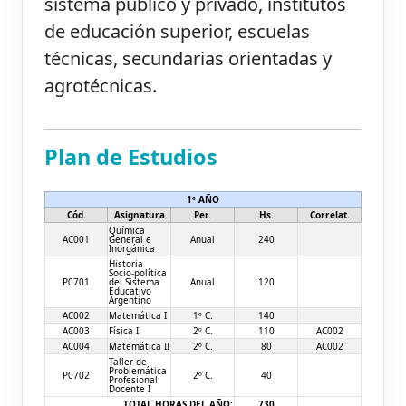
sistema público y privado, institutos
de educación superior, escuelas
técnicas, secundarias orientadas y
agrotécnicas.
Plan de Estudios
1º AÑO
Cód.
Asignatura
Per.
Hs.
Correlat.
Química
AC001
General e
Anual
240
Inorgánica
Historia
Socio-política
P0701
del Sistema
Anual
120
Educativo
Argentino
AC002
Matemática I
1º C.
140
AC003
Física I
2º C.
110
AC002
AC004
Matemática II
2º C.
80
AC002
Taller de
Problemática
P0702
2º C.
40
Profesional
Docente I
TOTAL HORAS DEL AÑO:
730