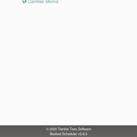
Cambiar idioma
© 2020
Twinkle Toes Software
Booked Scheduler v2.8.3